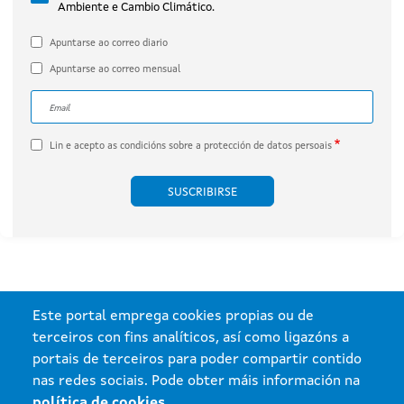
Ambiente e Cambio Climático.
por Engie Proyecto Xesteirón, S.L.U.
(expediente IN408A 2020/032B).
Apuntarse ao correo diario
Apuntarse ao correo mensual
Correo electrónico
A dirección de correo electrónico do subscritor.
Lin e acepto as
condicións sobre a protección de datos persoais
Este portal emprega cookies propias ou de
terceiros con fins analíticos, así como ligazóns a
portais de terceiros para poder compartir contido
nas redes sociais. Pode obter máis información na
política de cookies
.