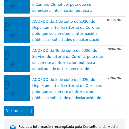
e Cambio Climático, polo que se
someten a información pública a
solicitude de autorización
05/08/2026
ACORDO do 3 de xullo de 2026, do
administrativa previa e de construción
Departamento Territorial da Coruña,
e o estudo de impacto ambiental (EsIA)
polo que se someten a información
do proxecto do parque eólico
pública as solicitudes de autorización
Repotenciación Serra da Loba e das
administrativa previa e de construción
súas infraestruturas de evacuación,
30/07/2026
ACORDO do 16 de xullo de 2026, do
e o estudo de impacto ambiental dos
nos concellos de Guitiriz e Xermade
Servizo do Litoral da Coruña, polo que
proxectos do parque eólico
(Lugo) e Aranga e Monfero (A Coruña)
se somete a información pública a
Repotenciación Barbanza I (expediente
(expediente IN408A 2025/018).
solicitude de outorgamento de
IN408A 2025/007) e do parque eólico
concesión de ocupación de dominio
Repotenciación Barbanza II (expediente
27/07/2026
ACORDO do 5 de xuño de 2026, do
público marítimo-terrestre para caseta
IN408A 2025/006), situados nos
Departamento Territorial de Ourense,
de salvamento, duchas e lavapés na
concellos do Porto do Son, A Pobra do
polo que se somete a información
praia de Gandarío, no concello de
Caramiñal e Boiro (A Coruña).
pública a solicitude da declaración de
Bergondo (A Coruña).
utilidade pública, en concreto, coa
necesidade de urxente ocupación, do
Ver todas
proxecto do parque eólico Xesteirón,
nos concellos de Chandrexa de Queixa e
Reciba a información recompilada pola Consellería de Medio
Montederramo (Ourense), promovido