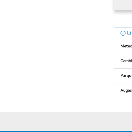
L
Meteo
Cambi
Parque
Augas 