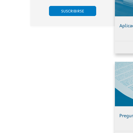
situados nos
Chandrexa de
concellos do
Queixa e
Porto do Son, A
Montederramo
Pobra do
(Ourense),
Aplica
Caramiñal e Boiro
promovido por
(A Coruña).
Engie Proyecto
Xesteirón, S.L.U.
(expediente
IN408A
2020/032B).
Pregun