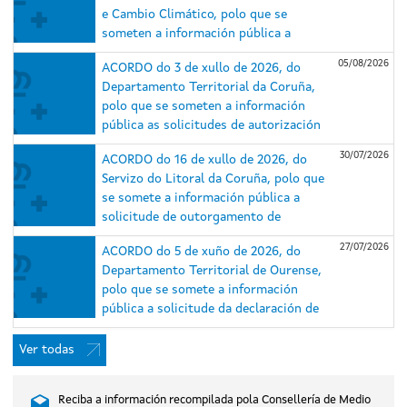
e Cambio Climático, polo que se
someten a información pública a
solicitude de autorización
05/08/2026
ACORDO do 3 de xullo de 2026, do
administrativa previa e de construción
Departamento Territorial da Coruña,
e o estudo de impacto ambiental (EsIA)
polo que se someten a información
do proxecto do parque eólico
pública as solicitudes de autorización
Repotenciación Serra da Loba e das
administrativa previa e de construción
súas infraestruturas de evacuación,
30/07/2026
ACORDO do 16 de xullo de 2026, do
e o estudo de impacto ambiental dos
nos concellos de Guitiriz e Xermade
Servizo do Litoral da Coruña, polo que
proxectos do parque eólico
(Lugo) e Aranga e Monfero (A Coruña)
se somete a información pública a
Repotenciación Barbanza I (expediente
(expediente IN408A 2025/018).
solicitude de outorgamento de
IN408A 2025/007) e do parque eólico
concesión de ocupación de dominio
Repotenciación Barbanza II (expediente
27/07/2026
ACORDO do 5 de xuño de 2026, do
público marítimo-terrestre para caseta
IN408A 2025/006), situados nos
Departamento Territorial de Ourense,
de salvamento, duchas e lavapés na
concellos do Porto do Son, A Pobra do
polo que se somete a información
praia de Gandarío, no concello de
Caramiñal e Boiro (A Coruña).
pública a solicitude da declaración de
Bergondo (A Coruña).
utilidade pública, en concreto, coa
necesidade de urxente ocupación, do
Ver todas
proxecto do parque eólico Xesteirón,
nos concellos de Chandrexa de Queixa e
Reciba a información recompilada pola Consellería de Medio
Montederramo (Ourense), promovido