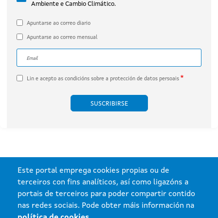
Ambiente e Cambio Climático.
por Engie Proyecto Xesteirón, S.L.U.
(expediente IN408A 2020/032B).
Apuntarse ao correo diario
Apuntarse ao correo mensual
Correo electrónico
A dirección de correo electrónico do subscritor.
Lin e acepto as
condicións sobre a protección de datos persoais
Este portal emprega cookies propias ou de
terceiros con fins analíticos, así como ligazóns a
portais de terceiros para poder compartir contido
nas redes sociais. Pode obter máis información na
política de cookies
.