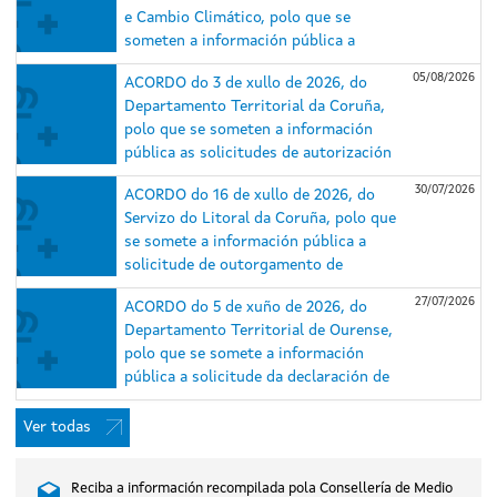
e Cambio Climático, polo que se
someten a información pública a
solicitude de autorización
05/08/2026
ACORDO do 3 de xullo de 2026, do
administrativa previa e de construción
Departamento Territorial da Coruña,
e o estudo de impacto ambiental (EsIA)
polo que se someten a información
do proxecto do parque eólico
pública as solicitudes de autorización
Repotenciación Serra da Loba e das
administrativa previa e de construción
súas infraestruturas de evacuación,
30/07/2026
ACORDO do 16 de xullo de 2026, do
e o estudo de impacto ambiental dos
nos concellos de Guitiriz e Xermade
Servizo do Litoral da Coruña, polo que
proxectos do parque eólico
(Lugo) e Aranga e Monfero (A Coruña)
se somete a información pública a
Repotenciación Barbanza I (expediente
(expediente IN408A 2025/018).
solicitude de outorgamento de
IN408A 2025/007) e do parque eólico
concesión de ocupación de dominio
Repotenciación Barbanza II (expediente
27/07/2026
ACORDO do 5 de xuño de 2026, do
público marítimo-terrestre para caseta
IN408A 2025/006), situados nos
Departamento Territorial de Ourense,
de salvamento, duchas e lavapés na
concellos do Porto do Son, A Pobra do
polo que se somete a información
praia de Gandarío, no concello de
Caramiñal e Boiro (A Coruña).
pública a solicitude da declaración de
Bergondo (A Coruña).
utilidade pública, en concreto, coa
necesidade de urxente ocupación, do
Ver todas
proxecto do parque eólico Xesteirón,
nos concellos de Chandrexa de Queixa e
Reciba a información recompilada pola Consellería de Medio
Montederramo (Ourense), promovido