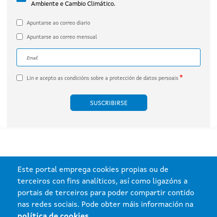
Ambiente e Cambio Climático.
por Engie Proyecto Xesteirón, S.L.U.
(expediente IN408A 2020/032B).
Apuntarse ao correo diario
Apuntarse ao correo mensual
Correo electrónico
A dirección de correo electrónico do subscritor.
Lin e acepto as
condicións sobre a protección de datos persoais
Este portal emprega cookies propias ou de
terceiros con fins analíticos, así como ligazóns a
portais de terceiros para poder compartir contido
nas redes sociais. Pode obter máis información na
política de cookies
.