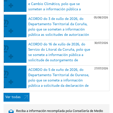
e Cambio Climático, polo que se
someten a información pública a
solicitude de autorización
05/08/2026
ACORDO do 3 de xullo de 2026, do
administrativa previa e de construción
Departamento Territorial da Coruña,
e o estudo de impacto ambiental (EsIA)
polo que se someten a información
do proxecto do parque eólico
pública as solicitudes de autorización
Repotenciación Serra da Loba e das
administrativa previa e de construción
súas infraestruturas de evacuación,
30/07/2026
ACORDO do 16 de xullo de 2026, do
e o estudo de impacto ambiental dos
nos concellos de Guitiriz e Xermade
Servizo do Litoral da Coruña, polo que
proxectos do parque eólico
(Lugo) e Aranga e Monfero (A Coruña)
se somete a información pública a
Repotenciación Barbanza I (expediente
(expediente IN408A 2025/018).
solicitude de outorgamento de
IN408A 2025/007) e do parque eólico
concesión de ocupación de dominio
Repotenciación Barbanza II (expediente
27/07/2026
ACORDO do 5 de xuño de 2026, do
público marítimo-terrestre para caseta
IN408A 2025/006), situados nos
Departamento Territorial de Ourense,
de salvamento, duchas e lavapés na
concellos do Porto do Son, A Pobra do
polo que se somete a información
praia de Gandarío, no concello de
Caramiñal e Boiro (A Coruña).
pública a solicitude da declaración de
Bergondo (A Coruña).
utilidade pública, en concreto, coa
necesidade de urxente ocupación, do
Ver todas
proxecto do parque eólico Xesteirón,
nos concellos de Chandrexa de Queixa e
Reciba a información recompilada pola Consellería de Medio
Montederramo (Ourense), promovido