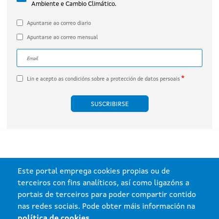
Ambiente e Cambio Climático.
por Engie Proyecto Xesteirón, S.L.U.
(expediente IN408A 2020/032B).
Apuntarse ao correo diario
Apuntarse ao correo mensual
Correo electrónico
A dirección de correo electrónico do subscritor.
Lin e acepto as
condicións sobre a protección de datos persoais
Este portal emprega cookies propias ou de
terceiros con fins analíticos, así como ligazóns a
portais de terceiros para poder compartir contido
nas redes sociais. Pode obter máis información na
política de cookies
.