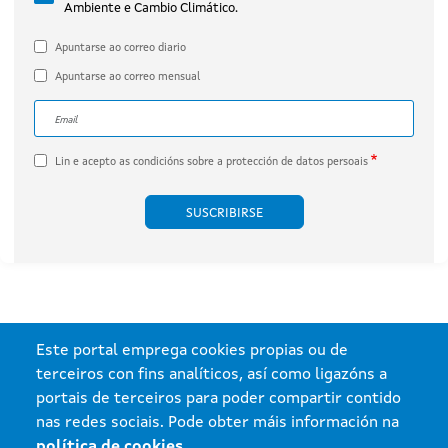
Ambiente e Cambio Climático.
por Engie Proyecto Xesteirón, S.L.U.
(expediente IN408A 2020/032B).
Apuntarse ao correo diario
Apuntarse ao correo mensual
Correo electrónico
A dirección de correo electrónico do subscritor.
Lin e acepto as
condicións sobre a protección de datos persoais
Este portal emprega cookies propias ou de
terceiros con fins analíticos, así como ligazóns a
portais de terceiros para poder compartir contido
nas redes sociais. Pode obter máis información na
política de cookies
.