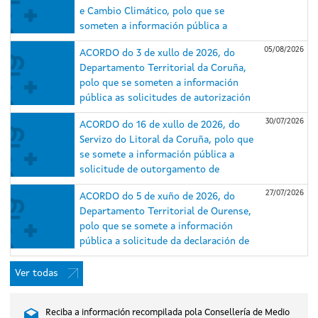
e Cambio Climático, polo que se
someten a información pública a
solicitude de autorización
05/08/2026
ACORDO do 3 de xullo de 2026, do
administrativa previa e de construción
Departamento Territorial da Coruña,
e o estudo de impacto ambiental (EsIA)
polo que se someten a información
do proxecto do parque eólico
pública as solicitudes de autorización
Repotenciación Serra da Loba e das
administrativa previa e de construción
súas infraestruturas de evacuación,
30/07/2026
ACORDO do 16 de xullo de 2026, do
e o estudo de impacto ambiental dos
nos concellos de Guitiriz e Xermade
Servizo do Litoral da Coruña, polo que
proxectos do parque eólico
(Lugo) e Aranga e Monfero (A Coruña)
se somete a información pública a
Repotenciación Barbanza I (expediente
(expediente IN408A 2025/018).
solicitude de outorgamento de
IN408A 2025/007) e do parque eólico
concesión de ocupación de dominio
Repotenciación Barbanza II (expediente
27/07/2026
ACORDO do 5 de xuño de 2026, do
público marítimo-terrestre para caseta
IN408A 2025/006), situados nos
Departamento Territorial de Ourense,
de salvamento, duchas e lavapés na
concellos do Porto do Son, A Pobra do
polo que se somete a información
praia de Gandarío, no concello de
Caramiñal e Boiro (A Coruña).
pública a solicitude da declaración de
Bergondo (A Coruña).
utilidade pública, en concreto, coa
necesidade de urxente ocupación, do
Ver todas
proxecto do parque eólico Xesteirón,
nos concellos de Chandrexa de Queixa e
Reciba a información recompilada pola Consellería de Medio
Montederramo (Ourense), promovido