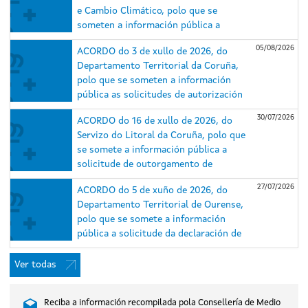
e Cambio Climático, polo que se
someten a información pública a
solicitude de autorización
05/08/2026
ACORDO do 3 de xullo de 2026, do
administrativa previa e de construción
Departamento Territorial da Coruña,
e o estudo de impacto ambiental (EsIA)
polo que se someten a información
do proxecto do parque eólico
pública as solicitudes de autorización
Repotenciación Serra da Loba e das
administrativa previa e de construción
súas infraestruturas de evacuación,
30/07/2026
ACORDO do 16 de xullo de 2026, do
e o estudo de impacto ambiental dos
nos concellos de Guitiriz e Xermade
Servizo do Litoral da Coruña, polo que
proxectos do parque eólico
(Lugo) e Aranga e Monfero (A Coruña)
se somete a información pública a
Repotenciación Barbanza I (expediente
(expediente IN408A 2025/018).
solicitude de outorgamento de
IN408A 2025/007) e do parque eólico
concesión de ocupación de dominio
Repotenciación Barbanza II (expediente
27/07/2026
ACORDO do 5 de xuño de 2026, do
público marítimo-terrestre para caseta
IN408A 2025/006), situados nos
Departamento Territorial de Ourense,
de salvamento, duchas e lavapés na
concellos do Porto do Son, A Pobra do
polo que se somete a información
praia de Gandarío, no concello de
Caramiñal e Boiro (A Coruña).
pública a solicitude da declaración de
Bergondo (A Coruña).
utilidade pública, en concreto, coa
necesidade de urxente ocupación, do
Ver todas
proxecto do parque eólico Xesteirón,
nos concellos de Chandrexa de Queixa e
Reciba a información recompilada pola Consellería de Medio
Montederramo (Ourense), promovido