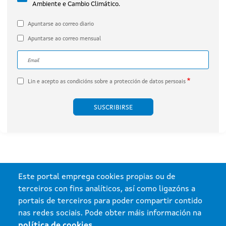
Ambiente e Cambio Climático.
por Engie Proyecto Xesteirón, S.L.U.
(expediente IN408A 2020/032B).
Apuntarse ao correo diario
Apuntarse ao correo mensual
Correo electrónico
A dirección de correo electrónico do subscritor.
Lin e acepto as
condicións sobre a protección de datos persoais
Este portal emprega cookies propias ou de
terceiros con fins analíticos, así como ligazóns a
portais de terceiros para poder compartir contido
nas redes sociais. Pode obter máis información na
política de cookies
.