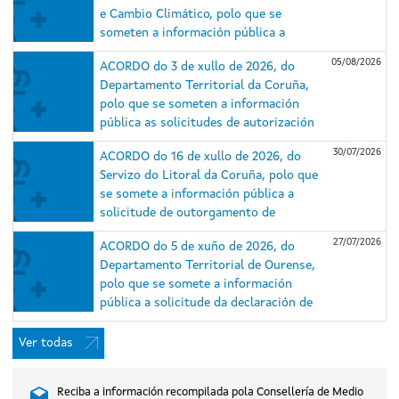
e Cambio Climático, polo que se
someten a información pública a
solicitude de autorización
05/08/2026
ACORDO do 3 de xullo de 2026, do
administrativa previa e de construción
Departamento Territorial da Coruña,
e o estudo de impacto ambiental (EsIA)
polo que se someten a información
do proxecto do parque eólico
pública as solicitudes de autorización
Repotenciación Serra da Loba e das
administrativa previa e de construción
súas infraestruturas de evacuación,
30/07/2026
ACORDO do 16 de xullo de 2026, do
e o estudo de impacto ambiental dos
nos concellos de Guitiriz e Xermade
Servizo do Litoral da Coruña, polo que
proxectos do parque eólico
(Lugo) e Aranga e Monfero (A Coruña)
se somete a información pública a
Repotenciación Barbanza I (expediente
(expediente IN408A 2025/018).
solicitude de outorgamento de
IN408A 2025/007) e do parque eólico
concesión de ocupación de dominio
Repotenciación Barbanza II (expediente
27/07/2026
ACORDO do 5 de xuño de 2026, do
público marítimo-terrestre para caseta
IN408A 2025/006), situados nos
Departamento Territorial de Ourense,
de salvamento, duchas e lavapés na
concellos do Porto do Son, A Pobra do
polo que se somete a información
praia de Gandarío, no concello de
Caramiñal e Boiro (A Coruña).
pública a solicitude da declaración de
Bergondo (A Coruña).
utilidade pública, en concreto, coa
necesidade de urxente ocupación, do
Ver todas
proxecto do parque eólico Xesteirón,
nos concellos de Chandrexa de Queixa e
Reciba a información recompilada pola Consellería de Medio
Montederramo (Ourense), promovido