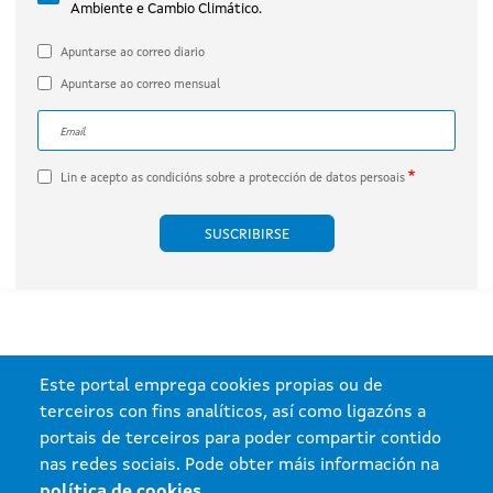
Ambiente e Cambio Climático.
por Engie Proyecto Xesteirón, S.L.U.
(expediente IN408A 2020/032B).
Apuntarse ao correo diario
Apuntarse ao correo mensual
Correo electrónico
A dirección de correo electrónico do subscritor.
Lin e acepto as
condicións sobre a protección de datos persoais
Este portal emprega cookies propias ou de
terceiros con fins analíticos, así como ligazóns a
portais de terceiros para poder compartir contido
nas redes sociais. Pode obter máis información na
política de cookies
.