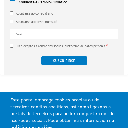
Ambiente e Cambio Climático.
por Engie Proyecto Xesteirón, S.L.U.
(expediente IN408A 2020/032B).
Apuntarse ao correo diario
Apuntarse ao correo mensual
Correo electrónico
A dirección de correo electrónico do subscritor.
Lin e acepto as
condicións sobre a protección de datos persoais
Este portal emprega cookies propias ou de
terceiros con fins analíticos, así como ligazóns a
portais de terceiros para poder compartir contido
nas redes sociais. Pode obter máis información na
política de cookies
.