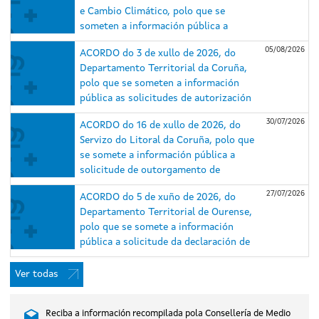
e Cambio Climático, polo que se
someten a información pública a
solicitude de autorización
05/08/2026
ACORDO do 3 de xullo de 2026, do
administrativa previa e de construción
Departamento Territorial da Coruña,
e o estudo de impacto ambiental (EsIA)
polo que se someten a información
do proxecto do parque eólico
pública as solicitudes de autorización
Repotenciación Serra da Loba e das
administrativa previa e de construción
súas infraestruturas de evacuación,
30/07/2026
ACORDO do 16 de xullo de 2026, do
e o estudo de impacto ambiental dos
nos concellos de Guitiriz e Xermade
Servizo do Litoral da Coruña, polo que
proxectos do parque eólico
(Lugo) e Aranga e Monfero (A Coruña)
se somete a información pública a
Repotenciación Barbanza I (expediente
(expediente IN408A 2025/018).
solicitude de outorgamento de
IN408A 2025/007) e do parque eólico
concesión de ocupación de dominio
Repotenciación Barbanza II (expediente
27/07/2026
ACORDO do 5 de xuño de 2026, do
público marítimo-terrestre para caseta
IN408A 2025/006), situados nos
Departamento Territorial de Ourense,
de salvamento, duchas e lavapés na
concellos do Porto do Son, A Pobra do
polo que se somete a información
praia de Gandarío, no concello de
Caramiñal e Boiro (A Coruña).
pública a solicitude da declaración de
Bergondo (A Coruña).
utilidade pública, en concreto, coa
necesidade de urxente ocupación, do
Ver todas
proxecto do parque eólico Xesteirón,
nos concellos de Chandrexa de Queixa e
Reciba a información recompilada pola Consellería de Medio
Montederramo (Ourense), promovido