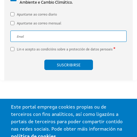
Ambiente e Cambio Climático.
por Engie Proyecto Xesteirón, S.L.U.
(expediente IN408A 2020/032B).
Apuntarse ao correo diario
Apuntarse ao correo mensual
Correo electrónico
A dirección de correo electrónico do subscritor.
Lin e acepto as
condicións sobre a protección de datos persoais
Este portal emprega cookies propias ou de
terceiros con fins analíticos, así como ligazóns a
portais de terceiros para poder compartir contido
nas redes sociais. Pode obter máis información na
política de cookies
.