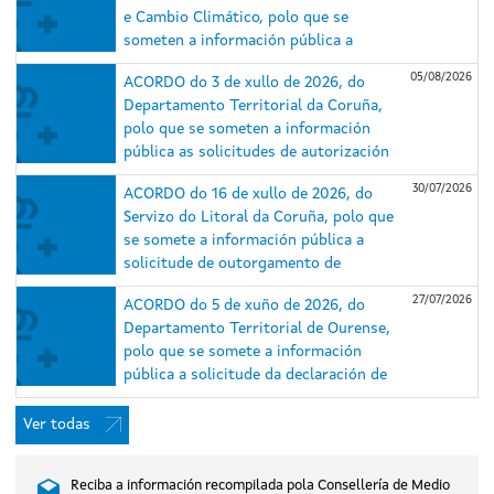
e Cambio Climático, polo que se
someten a información pública a
solicitude de autorización
05/08/2026
ACORDO do 3 de xullo de 2026, do
administrativa previa e de construción
Departamento Territorial da Coruña,
e o estudo de impacto ambiental (EsIA)
polo que se someten a información
do proxecto do parque eólico
pública as solicitudes de autorización
Repotenciación Serra da Loba e das
administrativa previa e de construción
súas infraestruturas de evacuación,
30/07/2026
ACORDO do 16 de xullo de 2026, do
e o estudo de impacto ambiental dos
nos concellos de Guitiriz e Xermade
Servizo do Litoral da Coruña, polo que
proxectos do parque eólico
(Lugo) e Aranga e Monfero (A Coruña)
se somete a información pública a
Repotenciación Barbanza I (expediente
(expediente IN408A 2025/018).
solicitude de outorgamento de
IN408A 2025/007) e do parque eólico
concesión de ocupación de dominio
Repotenciación Barbanza II (expediente
27/07/2026
ACORDO do 5 de xuño de 2026, do
público marítimo-terrestre para caseta
IN408A 2025/006), situados nos
Departamento Territorial de Ourense,
de salvamento, duchas e lavapés na
concellos do Porto do Son, A Pobra do
polo que se somete a información
praia de Gandarío, no concello de
Caramiñal e Boiro (A Coruña).
pública a solicitude da declaración de
Bergondo (A Coruña).
utilidade pública, en concreto, coa
necesidade de urxente ocupación, do
Ver todas
proxecto do parque eólico Xesteirón,
nos concellos de Chandrexa de Queixa e
Reciba a información recompilada pola Consellería de Medio
Montederramo (Ourense), promovido