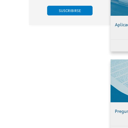
situados nos
Chandrexa de
concellos do
Queixa e
Porto do Son, A
Montederramo
Pobra do
(Ourense),
Aplica
Caramiñal e Boiro
promovido por
(A Coruña).
Engie Proyecto
Xesteirón, S.L.U.
(expediente
IN408A
2020/032B).
Pregun