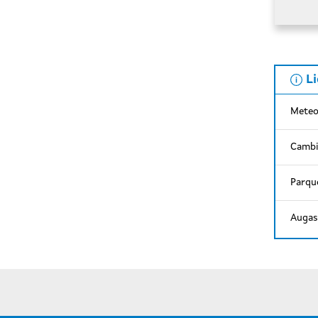
L
Meteo
Cambi
Parque
Augas 