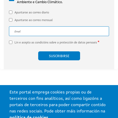
Ambiente e Cambio Climático.
por Engie Proyecto Xesteirón, S.L.U.
(expediente IN408A 2020/032B).
Apuntarse ao correo diario
Apuntarse ao correo mensual
Correo electrónico
A dirección de correo electrónico do subscritor.
Lin e acepto as
condicións sobre a protección de datos persoais
Este portal emprega cookies propias ou de
terceiros con fins analíticos, así como ligazóns a
portais de terceiros para poder compartir contido
nas redes sociais. Pode obter máis información na
política de cookies
.