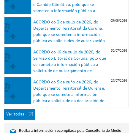
e Cambio Climático, polo que se
someten a información pública a
solicitude de autorización
05/08/2026
ACORDO do 3 de xullo de 2026, do
administrativa previa e de construción
Departamento Territorial da Coruña,
e o estudo de impacto ambiental (EsIA)
polo que se someten a información
do proxecto do parque eólico
pública as solicitudes de autorización
Repotenciación Serra da Loba e das
administrativa previa e de construción
súas infraestruturas de evacuación,
30/07/2026
ACORDO do 16 de xullo de 2026, do
e o estudo de impacto ambiental dos
nos concellos de Guitiriz e Xermade
Servizo do Litoral da Coruña, polo que
proxectos do parque eólico
(Lugo) e Aranga e Monfero (A Coruña)
se somete a información pública a
Repotenciación Barbanza I (expediente
(expediente IN408A 2025/018).
solicitude de outorgamento de
IN408A 2025/007) e do parque eólico
concesión de ocupación de dominio
Repotenciación Barbanza II (expediente
27/07/2026
ACORDO do 5 de xuño de 2026, do
público marítimo-terrestre para caseta
IN408A 2025/006), situados nos
Departamento Territorial de Ourense,
de salvamento, duchas e lavapés na
concellos do Porto do Son, A Pobra do
polo que se somete a información
praia de Gandarío, no concello de
Caramiñal e Boiro (A Coruña).
pública a solicitude da declaración de
Bergondo (A Coruña).
utilidade pública, en concreto, coa
necesidade de urxente ocupación, do
Ver todas
proxecto do parque eólico Xesteirón,
nos concellos de Chandrexa de Queixa e
Reciba a información recompilada pola Consellería de Medio
Montederramo (Ourense), promovido