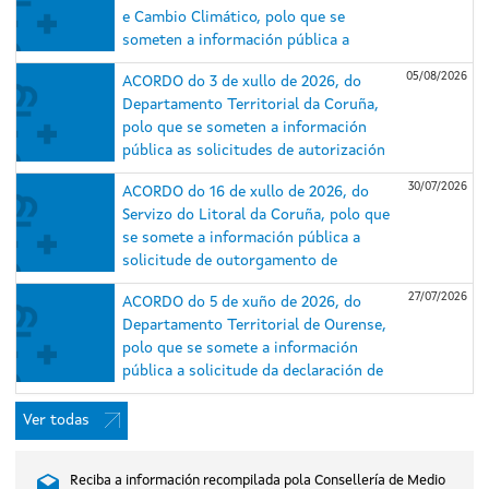
e Cambio Climático, polo que se
someten a información pública a
solicitude de autorización
05/08/2026
ACORDO do 3 de xullo de 2026, do
administrativa previa e de construción
Departamento Territorial da Coruña,
e o estudo de impacto ambiental (EsIA)
polo que se someten a información
do proxecto do parque eólico
pública as solicitudes de autorización
Repotenciación Serra da Loba e das
administrativa previa e de construción
súas infraestruturas de evacuación,
30/07/2026
ACORDO do 16 de xullo de 2026, do
e o estudo de impacto ambiental dos
nos concellos de Guitiriz e Xermade
Servizo do Litoral da Coruña, polo que
proxectos do parque eólico
(Lugo) e Aranga e Monfero (A Coruña)
se somete a información pública a
Repotenciación Barbanza I (expediente
(expediente IN408A 2025/018).
solicitude de outorgamento de
IN408A 2025/007) e do parque eólico
concesión de ocupación de dominio
Repotenciación Barbanza II (expediente
27/07/2026
ACORDO do 5 de xuño de 2026, do
público marítimo-terrestre para caseta
IN408A 2025/006), situados nos
Departamento Territorial de Ourense,
de salvamento, duchas e lavapés na
concellos do Porto do Son, A Pobra do
polo que se somete a información
praia de Gandarío, no concello de
Caramiñal e Boiro (A Coruña).
pública a solicitude da declaración de
Bergondo (A Coruña).
utilidade pública, en concreto, coa
necesidade de urxente ocupación, do
Ver todas
proxecto do parque eólico Xesteirón,
nos concellos de Chandrexa de Queixa e
Reciba a información recompilada pola Consellería de Medio
Montederramo (Ourense), promovido