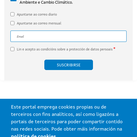
Ambiente e Cambio Climático.
por Engie Proyecto Xesteirón, S.L.U.
(expediente IN408A 2020/032B).
Apuntarse ao correo diario
Apuntarse ao correo mensual
Correo electrónico
A dirección de correo electrónico do subscritor.
Lin e acepto as
condicións sobre a protección de datos persoais
Este portal emprega cookies propias ou de
terceiros con fins analíticos, así como ligazóns a
portais de terceiros para poder compartir contido
nas redes sociais. Pode obter máis información na
política de cookies
.