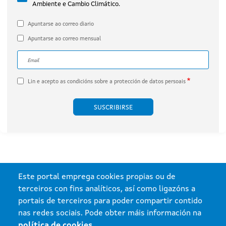
Ambiente e Cambio Climático.
por Engie Proyecto Xesteirón, S.L.U.
(expediente IN408A 2020/032B).
Apuntarse ao correo diario
Apuntarse ao correo mensual
Correo electrónico
A dirección de correo electrónico do subscritor.
Lin e acepto as
condicións sobre a protección de datos persoais
Este portal emprega cookies propias ou de
terceiros con fins analíticos, así como ligazóns a
portais de terceiros para poder compartir contido
nas redes sociais. Pode obter máis información na
política de cookies
.