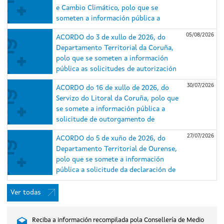
e Cambio Climático, polo que se
someten a información pública a
solicitude de autorización
05/08/2026
ACORDO do 3 de xullo de 2026, do
administrativa previa e de construción
Departamento Territorial da Coruña,
e o estudo de impacto ambiental (EsIA)
polo que se someten a información
do proxecto do parque eólico
pública as solicitudes de autorización
Repotenciación Serra da Loba e das
administrativa previa e de construción
súas infraestruturas de evacuación,
30/07/2026
ACORDO do 16 de xullo de 2026, do
e o estudo de impacto ambiental dos
nos concellos de Guitiriz e Xermade
Servizo do Litoral da Coruña, polo que
proxectos do parque eólico
(Lugo) e Aranga e Monfero (A Coruña)
se somete a información pública a
Repotenciación Barbanza I (expediente
(expediente IN408A 2025/018).
solicitude de outorgamento de
IN408A 2025/007) e do parque eólico
concesión de ocupación de dominio
Repotenciación Barbanza II (expediente
27/07/2026
ACORDO do 5 de xuño de 2026, do
público marítimo-terrestre para caseta
IN408A 2025/006), situados nos
Departamento Territorial de Ourense,
de salvamento, duchas e lavapés na
concellos do Porto do Son, A Pobra do
polo que se somete a información
praia de Gandarío, no concello de
Caramiñal e Boiro (A Coruña).
pública a solicitude da declaración de
Bergondo (A Coruña).
utilidade pública, en concreto, coa
necesidade de urxente ocupación, do
Ver todas
proxecto do parque eólico Xesteirón,
nos concellos de Chandrexa de Queixa e
Reciba a información recompilada pola Consellería de Medio
Montederramo (Ourense), promovido